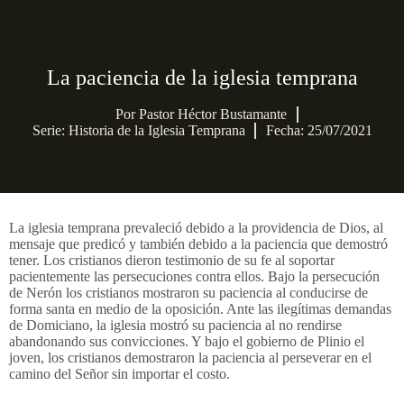
La paciencia de la iglesia temprana
Por
Pastor Héctor Bustamante
Serie:
Historia de la Iglesia Temprana
Fecha: 25/07/2021
La iglesia temprana prevaleció debido a la providencia de Dios, al
mensaje que predicó y también debido a la paciencia que demostró
tener. Los cristianos dieron testimonio de su fe al soportar
pacientemente las persecuciones contra ellos. Bajo la persecución
de Nerón los cristianos mostraron su paciencia al conducirse de
forma santa en medio de la oposición. Ante las ilegítimas demandas
de Domiciano, la iglesia mostró su paciencia al no rendirse
abandonando sus convicciones. Y bajo el gobierno de Plinio el
joven, los cristianos demostraron la paciencia al perseverar en el
camino del Señor sin importar el costo.