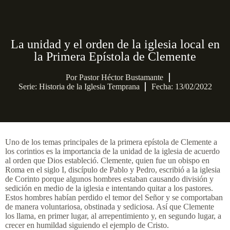
La unidad y el orden de la iglesia local en
la Primera Epístola de Clemente
Por
Pastor Héctor Bustamante
Serie:
Historia de la Iglesia Temprana
Fecha: 13/02/2022
Uno de los temas principales de la primera epístola de Clemente a
los corintios es la importancia de la unidad de la iglesia de acuerdo
al orden que Dios estableció. Clemente, quien fue un obispo en
Roma en el siglo I, discípulo de Pablo y Pedro, escribió a la iglesia
de Corinto porque algunos hombres estaban causando división y
sedición en medio de la iglesia e intentando quitar a los pastores.
Estos hombres habían perdido el temor del Señor y se comportaban
de manera voluntariosa, obstinada y sediciosa. Así que Clemente
los llama, en primer lugar, al arrepentimiento y, en segundo lugar, a
crecer en humildad siguiendo el ejemplo de Cristo.