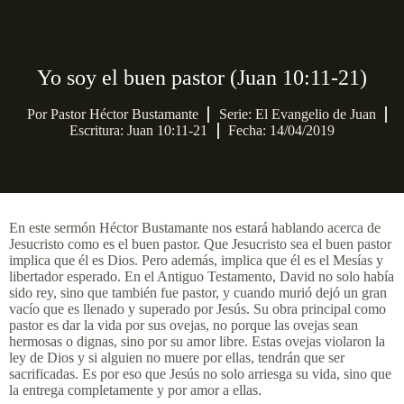
Yo soy el buen pastor (Juan 10:11-21)
Por
Pastor Héctor Bustamante
Serie:
El Evangelio de Juan
Escritura: Juan 10:11-21
Fecha: 14/04/2019
En este sermón Héctor Bustamante nos estará hablando acerca de
Jesucristo como es el buen pastor. Que Jesucristo sea el buen pastor
implica que él es Dios. Pero además, implica que él es el Mesías y
libertador esperado. En el Antiguo Testamento, David no solo había
sido rey, sino que también fue pastor, y cuando murió dejó un gran
vacío que es llenado y superado por Jesús. Su obra principal como
pastor es dar la vida por sus ovejas, no porque las ovejas sean
hermosas o dignas, sino por su amor libre. Estas ovejas violaron la
ley de Dios y si alguien no muere por ellas, tendrán que ser
sacrificadas. Es por eso que Jesús no solo arriesga su vida, sino que
la entrega completamente y por amor a ellas.