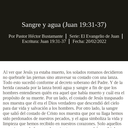
Sangre y agua (Juan 19:31-37)
Por
Pastor Héctor Bustamante
Serie:
El Evangelio de Juan
Escritura: Juan 19:31-37
Fecha: 20/02/2022
Al ver que Jesús ya estaba muerto, los solados romanos decidieron
no quebrarle las piernas sino atravesar su costado con una lanza.
Todo esto sucedió conforme al decreto soberano del Padre. Y de la
herida causada por la lanza brotó agua y sangre a fin de que los
hombres entendiesen quién era aquel que había muerto y cuál era el
propósito de su muerte. Por un lado, el costado de Jesús traspasado
nos muestra que él era el Dios verdadero que descendió del cielo
para dar vida y salvación a los hombres. Por otro lado, la sangre
que salió del costado de Cristo nos muestra que por su llaga hemos
sido perdonados de nuestros pecados, y el agua simboliza la vida y
limpieza que hemos recibido en nuestros corazones. Solo aquellos