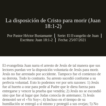
La disposición de Cristo para morir (Juan
18:1-2)
Por
Pastor Héctor Bustamante
Serie:
El Evangelio de Juan
Escritura: Juan 18:1-2
Fecha: 25/07/2021
El evangelista Juan narra el arresto de Jesús de tal manera que sus
lectores puedan ver la disposición voluntaria de Jesús para morir.
Jesús no fue arrestado por accidente. Tampoco fue el comienzo de
su derrota. Todo lo contrario. Su arresto sucedió conforme a su
perfecta voluntad. Esto lo podemos ver por seis razones: 1) Jesús
fue al huerto a orar para pedir al Padre que le diera fuerza para
entregarse y vencer la prueba que vendría; 2) Jesús no se escondió
sino que fue al lugar que Judas conocía de antemano; 3) Jesús
demostró ser el «Yo Soy»; 4) Incluso en el tiempo de su
humillación se entregó a sí mismo y protegió a sus ovejas; 5) No