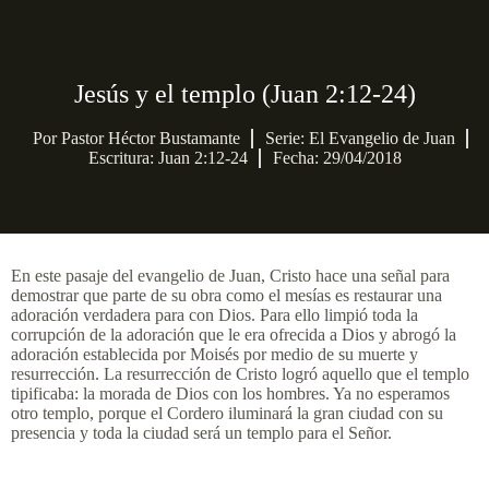
Jesús y el templo (Juan 2:12-24)
Por
Pastor Héctor Bustamante
Serie:
El Evangelio de Juan
Escritura: Juan 2:12-24
Fecha: 29/04/2018
En este pasaje del evangelio de Juan, Cristo hace una señal para
demostrar que parte de su obra como el mesías es restaurar una
adoración verdadera para con Dios. Para ello limpió toda la
corrupción de la adoración que le era ofrecida a Dios y abrogó la
adoración establecida por Moisés por medio de su muerte y
resurrección. La resurrección de Cristo logró aquello que el templo
tipificaba: la morada de Dios con los hombres. Ya no esperamos
otro templo, porque el Cordero iluminará la gran ciudad con su
presencia y toda la ciudad será un templo para el Señor.