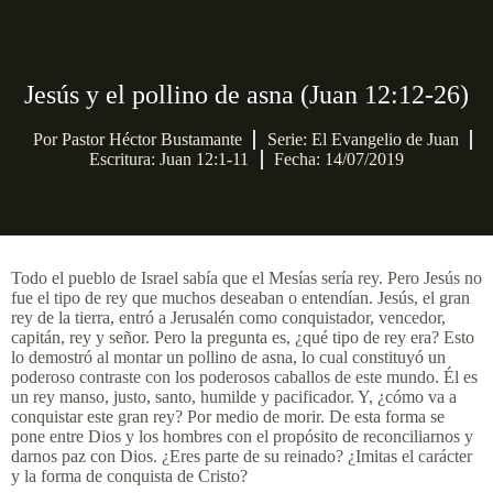
Jesús y el pollino de asna (Juan 12:12-26)
Por
Pastor Héctor Bustamante
Serie:
El Evangelio de Juan
Escritura: Juan 12:1-11
Fecha: 14/07/2019
Todo el pueblo de Israel sabía que el Mesías sería rey. Pero Jesús no
fue el tipo de rey que muchos deseaban o entendían. Jesús, el gran
rey de la tierra, entró a Jerusalén como conquistador, vencedor,
capitán, rey y señor. Pero la pregunta es, ¿qué tipo de rey era? Esto
lo demostró al montar un pollino de asna, lo cual constituyó un
poderoso contraste con los poderosos caballos de este mundo. Él es
un rey manso, justo, santo, humilde y pacificador. Y, ¿cómo va a
conquistar este gran rey? Por medio de morir. De esta forma se
pone entre Dios y los hombres con el propósito de reconciliarnos y
darnos paz con Dios. ¿Eres parte de su reinado? ¿Imitas el carácter
y la forma de conquista de Cristo?