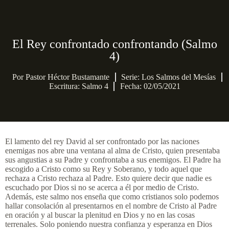
El Rey confrontado confrontando (Salmo
4)
Por
Pastor Héctor Bustamante
Serie:
Los Salmos del Mesías
Escritura: Salmo 4
Fecha: 02/05/2021
El lamento del rey David al ser confrontado por las naciones
enemigas nos abre una ventana al alma de Cristo, quien presentaba
sus angustias a su Padre y confrontaba a sus enemigos. El Padre ha
escogido a Cristo como su Rey y Soberano, y todo aquel que
rechaza a Cristo rechaza al Padre. Esto quiere decir que nadie es
escuchado por Dios si no se acerca a él por medio de Cristo.
Además, este salmo nos enseña que como cristianos solo podemos
hallar consolación al presentarnos en el nombre de Cristo al Padre
en oración y al buscar la plenitud en Dios y no en las cosas
terrenales. Solo poniendo nuestra confianza y esperanza en Dios