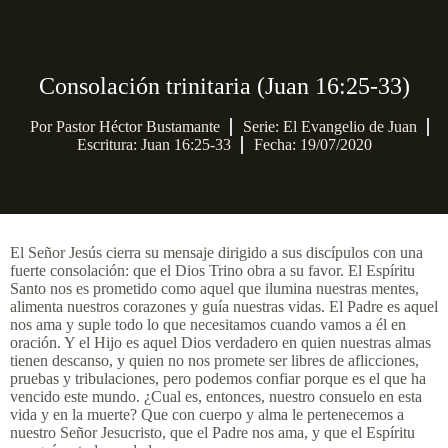
Consolación trinitaria (Juan 16:25-33)
Por
Pastor Héctor Bustamante
Serie:
El Evangelio de Juan
Escritura: Juan 16:25-33
Fecha: 19/07/2020
El Señor Jesús cierra su mensaje dirigido a sus discípulos con una
fuerte consolación: que el Dios Trino obra a su favor. El Espíritu
Santo nos es prometido como aquel que ilumina nuestras mentes,
alimenta nuestros corazones y guía nuestras vidas. El Padre es aquel
nos ama y suple todo lo que necesitamos cuando vamos a él en
oración. Y el Hijo es aquel Dios verdadero en quien nuestras almas
tienen descanso, y quien no nos promete ser libres de aflicciones,
pruebas y tribulaciones, pero podemos confiar porque es el que ha
vencido este mundo. ¿Cual es, entonces, nuestro consuelo en esta
vida y en la muerte? Que con cuerpo y alma le pertenecemos a
nuestro Señor Jesucristo, que el Padre nos ama, y que el Espíritu