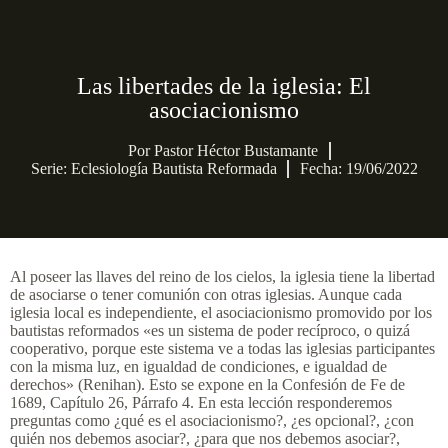
Las libertades de la iglesia: El
asociacionismo
Por
Pastor Héctor Bustamante
Serie:
Eclesiología Bautista Reformada
Fecha: 19/06/2022
Al poseer las llaves del reino de los cielos, la iglesia tiene la libertad
de asociarse o tener comunión con otras iglesias. Aunque cada
iglesia local es independiente, el asociacionismo promovido por los
bautistas reformados «es un sistema de poder recíproco, o quizá
cooperativo, porque este sistema ve a todas las iglesias participantes
con la misma luz, en igualdad de condiciones, e igualdad de
derechos» (Renihan). Esto se expone en la Confesión de Fe de
1689, Capítulo 26, Párrafo 4. En esta lección responderemos
preguntas como ¿qué es el asociacionismo?, ¿es opcional?, ¿con
quién nos debemos asociar?, ¿para que nos debemos asociar?,