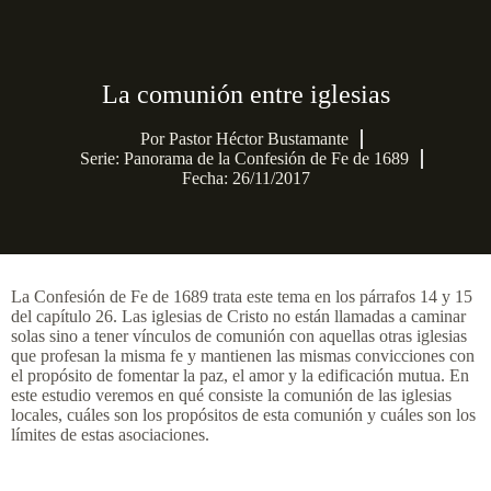
La comunión entre iglesias
Por
Pastor Héctor Bustamante
Serie:
Panorama de la Confesión de Fe de 1689
Fecha: 26/11/2017
La Confesión de Fe de 1689 trata este tema en los párrafos 14 y 15
del capítulo 26. Las iglesias de Cristo no están llamadas a caminar
solas sino a tener vínculos de comunión con aquellas otras iglesias
que profesan la misma fe y mantienen las mismas convicciones con
el propósito de fomentar la paz, el amor y la edificación mutua. En
este estudio veremos en qué consiste la comunión de las iglesias
locales, cuáles son los propósitos de esta comunión y cuáles son los
límites de estas asociaciones.