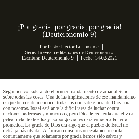
¡Por gracia, por gracia, por gracia!
(Deuteronomio 9)
Por
Pastor Héctor Bustamante
Serie:
Breves meditaciones de Deuteronomio
Escritura: Deuteronomio 9
Fecha: 14/02/2021
Seguimos considerando el primer mandamiento de amar al Señor
sobre todas las cosas. Una de las implicaciones de ese mandamiento
es que hemos de reconocer todas las obras de gracia de Dios para
con nosotros. Israel está ante la difícil tarea de luchar contra
naciones poderosas y numerosas, pero Dios le recuerda que él va a
pelear delante de ellos y por su gracia les dará entrada a la tierra
prometida. La gracia de Dios era algo que el pueblo de Israel no
debía jamás olvidar. Así mismo nosotros necesitamos recordar
continuamente que solamente por gracia hemos sido salvos y