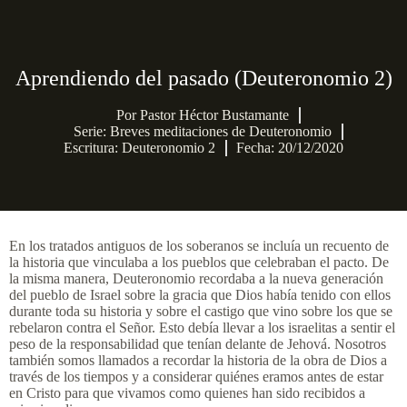
Aprendiendo del pasado (Deuteronomio 2)
Por
Pastor Héctor Bustamante
Serie:
Breves meditaciones de Deuteronomio
Escritura: Deuteronomio 2
Fecha: 20/12/2020
En los tratados antiguos de los soberanos se incluía un recuento de
la historia que vinculaba a los pueblos que celebraban el pacto. De
la misma manera, Deuteronomio recordaba a la nueva generación
del pueblo de Israel sobre la gracia que Dios había tenido con ellos
durante toda su historia y sobre el castigo que vino sobre los que se
rebelaron contra el Señor. Esto debía llevar a los israelitas a sentir el
peso de la responsabilidad que tenían delante de Jehová. Nosotros
también somos llamados a recordar la historia de la obra de Dios a
través de los tiempos y a considerar quiénes eramos antes de estar
en Cristo para que vivamos como quienes han sido recibidos a