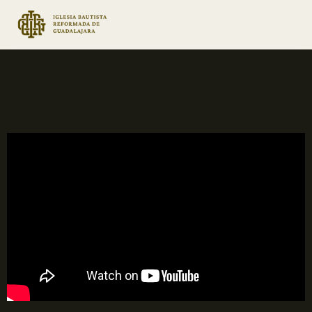
S
a
l
t
a
r
a
l
c
o
n
t
e
n
i
d
o